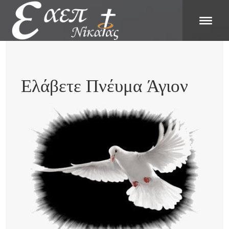
Ελάβετε Πνέυμα Άγιον