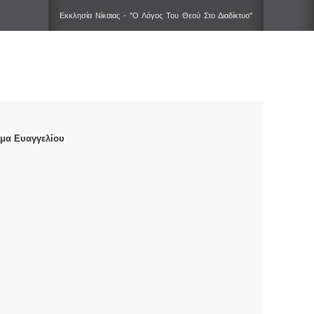
Εκκλησία Νίκαιας - "Ο Λόγος Του Θεού Στο Διαδίκτυο"
μα Ευαγγελίου