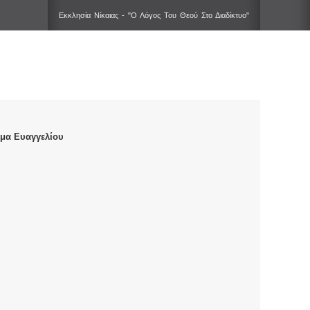
Εκκλησία Νίκαιας - "Ο Λόγος Του Θεού Στο Διαδίκτυο"
μα Ευαγγελίου