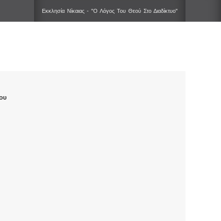
Εκκλησία Νίκαιας - "Ο Λόγος Του Θεού Στο Διαδίκτυο"
ου