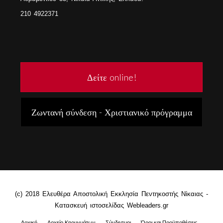
210 4922371
Δείτε online!
Ζωντανή σύνδεση - Χριστιανικό πρόγραμμα
(c) 2018 Ελευθέρα Αποστολική Εκκλησία Πεντηκοστής Νίκαιας -
Κατασκευή ιστοσελίδας Webleaders.gr
Αρχική
Αρχείο Κηρυγμάτων
Σύνδεσμοι
Όροι και Προϋποθέσεις