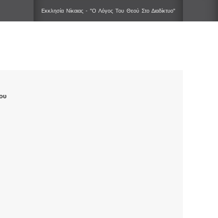
Εκκλησία Νίκαιας - "Ο Λόγος Του Θεού Στο Διαδίκτυο"
ου