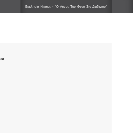
Εκκλησία Νίκαιας - "Ο Λόγος Του Θεού Στο Διαδίκτυο"
ου