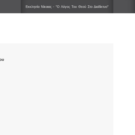
Εκκλησία Νίκαιας - "Ο Λόγος Του Θεού Στο Διαδίκτυο"
ου