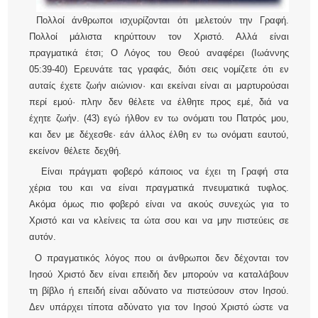
Πολλοί άνθρωποι ισχυρίζονται ότι μελετούν την Γραφή.
Πολλοί μάλιστα κηρύττουν τον Χριστό. Αλλά είναι
πραγματικά έτσι; Ο Λόγος του Θεού αναφέρει (Ιωάννης
05:39-40) Ερευνάτε τας γραφάς, διότι σεις νομίζετε ότι εν
αυταίς έχετε ζωήν αιώνιον· και εκείναι είναι αι μαρτυρούσαι
περί εμού· πλην δεν θέλετε να έλθητε προς εμέ, διά να
έχητε ζωήν. (43) εγώ ήλθον εν τω ονόματι του Πατρός μου,
και δεν με δέχεσθε· εάν άλλος έλθη εν τω ονόματι εαυτού,
εκείνον θέλετε δεχθή.
Είναι πράγματι φοβερό κάποιος να έχει τη Γραφή στα
χέρια του και να είναι πραγματικά πνευματικά τυφλος.
Ακόμα όμως πιο φοβερό είναι να ακούς συνεχώς για το
Χριστό και να κλείνεις τα ώτα σου και να μην πιστεύεις σε
αυτόν.
Ο πραγματικός λόγος που οι άνθρωποι δεν δέχονται τον
Ιησού Χριστό δεν είναι επειδή δεν μπορούν να καταλάβουν
τη βίβλο ή επειδή είναι αδύνατο να πιστεύσουν στον Ιησού.
Δεν υπάρχει τίποτα αδύνατο για τον Ιησού Χριστό ώστε να