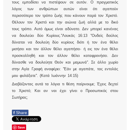
τους εμποδίσει να πιστέψουν σε αυτόν. Ο πραγματικός
λόγος των ανθρώπων αυτών είναι ότι αγαπούν
περισσότερο τον τρόπο ζωής που κάνουν παρά τον Χριστό.
Θέλουν τον Χριστό και την αιώνια ζωή αλλά με το δικό
τους τρόπο. Αυτό όμως είναι αδύνατο. Δεν μπορεί κανένας
να δουλεύει δύο Κυρίους.''Λουκάς 16:13 ''Ουδείς δούλος
δύναται να δουλεύη δύο κυρίους διότι ή τον ένα θέλει
μισήσει και τον άλλον θέλει αγαπήσει· ή εις τον ένα θέλει
προσκολληθή και τον άλλον θέλει καταφρονήσει. Δεν
δύνασθε να δουλεύητε Θεόν και μαμωνά''. Σε άλλο χωρίο
στην Αγία Γραφή αναφέρει: ''Εάν με αγαπάτε, τας εντολάς
μου φυλάξατε''. (Κατά Ιωάννην 14:15)
Διαβάζοντας αυτά τα λόγια τι θέση παίρνουμε; Έχεις δεχτεί
το Χριστό; Και αν ναι έχει γίνει ο Προσωπικός στου
Σωτήρας;
f
Share
Save