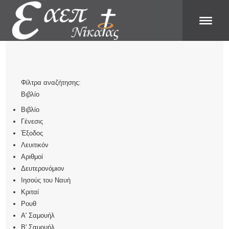
Φίλτρα αναζήτησης:
Βιβλίο
Βιβλίο
Γένεσις
Έξοδος
Λευιτικόν
Αριθμοί
Δευτερονόμιον
Ιησούς του Ναυή
Κριταί
Ρουθ
Α' Σαμουήλ
Β' Σαμουήλ