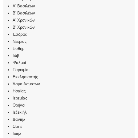
Α' Βασιλέων
Β' Βασιλέων
Α' Χρονικών
Β' Χρονικών
Έσδρας
Νεεμίας
Εσθήρ
Ιώβ
Ψαλμοί
Παροιμίαι
Εκκλησιαστής
Άσμα Ασμάτων
Ησαΐας
Ιερεμίας
Θρήνοι
Ιεζεκιήλ
Δανιήλ
Ωσηέ
Ιωήλ