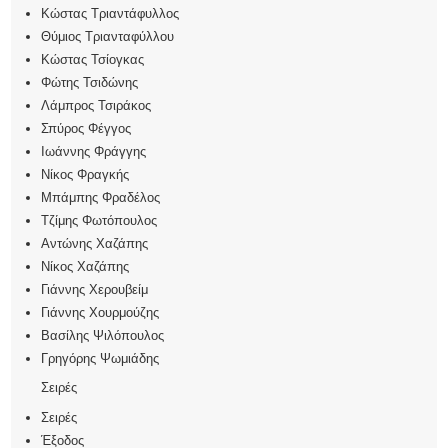
Κώστας Τριαντάφυλλος
Θύμιος Τριανταφύλλου
Κώστας Τσίογκας
Φώτης Τσιδώνης
Λάμπρος Τσιράκος
Σπύρος Φέγγος
Ιωάννης Φράγγης
Νίκος Φραγκής
Μπάμπης Φραδέλος
Τζίμης Φωτόπουλος
Αντώνης Χαζάπης
Νίκος Χαζάπης
Γιάννης Χερουβείμ
Γιάννης Χουρμούζης
Βασίλης Ψιλόπουλος
Γρηγόρης Ψωμιάδης
Σειρές
Σειρές
Έξοδος