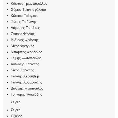
Κώστας Τριαντάφυλλος
Θύμιος Τριανταφύλλου
Κώστας Τσίογκας
Φώτης Τσιδώνης
Λάμπρος Τσιράκος
Σπύρος Φέγγος
Ιωάννης Φράγγης
Νίκος Φραγκής
Μπάμπης Φραδέλος
Τζίμης Φωτόπουλος
Αντώνης Χαζάπης
Νίκος Χαζάπης
Γιάννης Χερουβείμ
Γιάννης Χουρμούζης
Βασίλης Ψιλόπουλος
Γρηγόρης Ψωμιάδης
Σειρές
Σειρές
Έξοδος