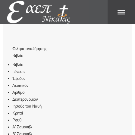
Φίλτρα αναζήτησης:
Βιβλίο
Βιβλίο
Γένεσις
Έξοδος
Λευιτικόν
Αριθμοί
Δευτερονόμιον
Ιησούς του Ναυή
Κριταί
Ρουθ
Α' Σαμουήλ
Β' Σαμουήλ