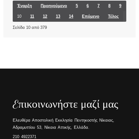
Έναρξη
Προηγούμενο
5
6
7
8
9
10
11
12
13
14
Επόμενο
Τέλος
Σελίδα 10 από 379
Eπικοινωνήστε μαζί μας
Ελευθέρα Αποστολική Εκκλησία Πεντηκοστής Νίκαιας,
Αδραμυττίου 53, Νίκαια Αττικής, Ελλάδα.
210 4922371