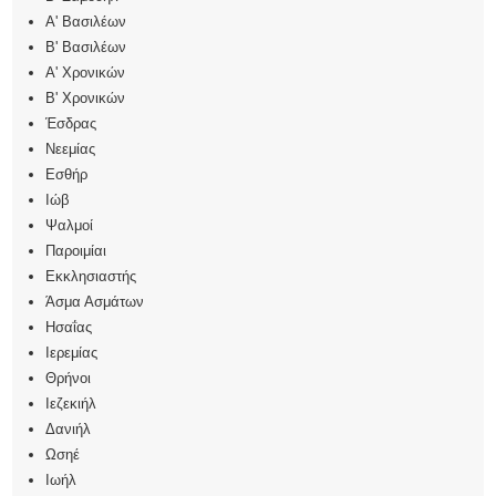
Α' Βασιλέων
Β' Βασιλέων
Α' Χρονικών
Β' Χρονικών
Έσδρας
Νεεμίας
Εσθήρ
Ιώβ
Ψαλμοί
Παροιμίαι
Εκκλησιαστής
Άσμα Ασμάτων
Ησαΐας
Ιερεμίας
Θρήνοι
Ιεζεκιήλ
Δανιήλ
Ωσηέ
Ιωήλ