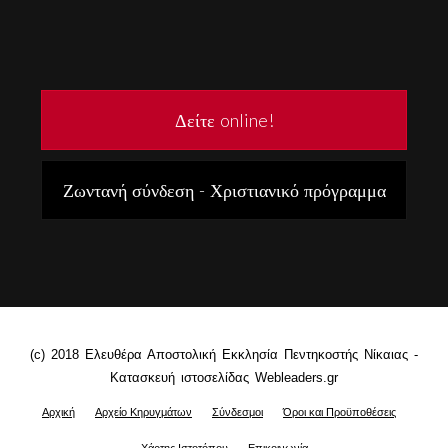
Δείτε online!
Ζωντανή σύνδεση - Χριστιανικό πρόγραμμα
(c) 2018 Ελευθέρα Αποστολική Εκκλησία Πεντηκοστής Νίκαιας -
Κατασκευή ιστοσελίδας Webleaders.gr
Αρχική
Αρχείο Κηρυγμάτων
Σύνδεσμοι
Όροι και Προϋποθέσεις
Χάρτης Ιστοτόπου
Επικοινωνία