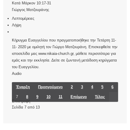
Κατά Μάρκον 10:17-31
Γιώργος Ματζουράνης
Λεπτομέρειες
Λήψη
Κήρυγμα Ευαγγελίου που πραγματοποιήθηκε την Τετάρτη 11-
11- 2020 με ομιλητή τον Γιώργο Ματζουράνη. Επισκεφθείτε την
ιστοσελίδα μας www.nikaia-church.gr, μάθετε περισσότερα για
εμάς και την εκκλησία. Δείτε σε ζωντανή μετάδοση κηρύγματα
του Ευαγγελίου.
Audio
Έναρξη
Προηγούμενο
2
3
4
5
6
7
8
9
10
11
Επόμενο
Τέλος
Επιστροφή
Σελίδα 7 από 13