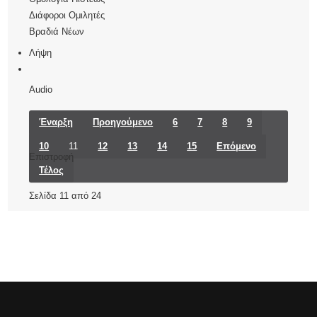
Διάφοροι Ομιλητές
Βραδιά Νέων
Λήψη
Audio
Έναρξη
Προηγούμενο
6
7
8
9
10
11
12
13
14
15
Επόμενο
Επιστροφή
Τέλος
Σελίδα 11 από 24