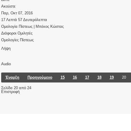
Ακούστε
Παρ, Οκτ 07, 2016
17 Λεπτά 57 Δευτερόλεπτα
Ομολογία Πίστεως | Μπέκος Κώστας
Διάφοροι Ομιλητές
Ομολογίες Πίστεως
Λήψη
Audio
Έναρξη
Προηγούμενο
15
16
17
18
19
20
Σελίδα 20 από 24
Επιστροφή