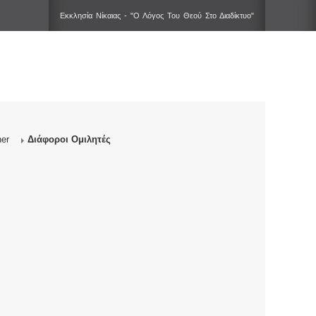
Εκκλησία Νίκαιας - "Ο Λόγος Του Θεού Στο Διαδίκτυο"
er
Διάφοροι Ομιλητές