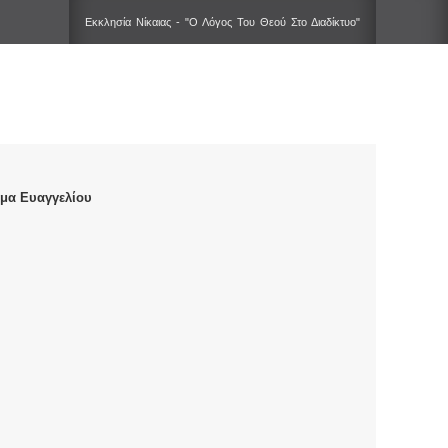
Εκκλησία Νίκαιας - "Ο Λόγος Του Θεού Στο Διαδίκτυο"
μα Ευαγγελίου