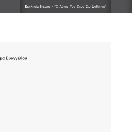
Εκκλησία Νίκαιας - "Ο Λόγος Του Θεού Στο Διαδίκτυο"
μα Ευαγγελίου