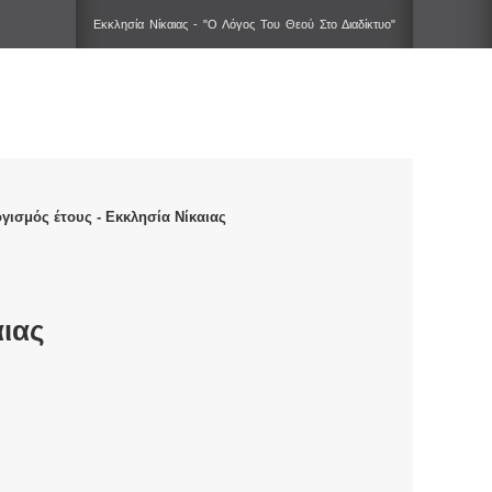
Εκκλησία Νίκαιας - "Ο Λόγος Του Θεού Στο Διαδίκτυο"
γισμός έτους - Εκκλησία Νίκαιας
αιας