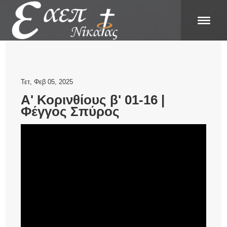
Τετ, Φεβ 05, 2025
Α' Κορινθίους β' 01-16 |
Φέγγος Σπύρος